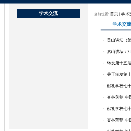
学术交流
首页
学术
当前位置:
学术交
灵山讲坛（
・
素山讲坛：
・
转发第十五届
・
关于转发第十
・
献礼学校七十
・
杏林芳菲·中
・
献礼学校七十
・
杏林芳菲·中
・