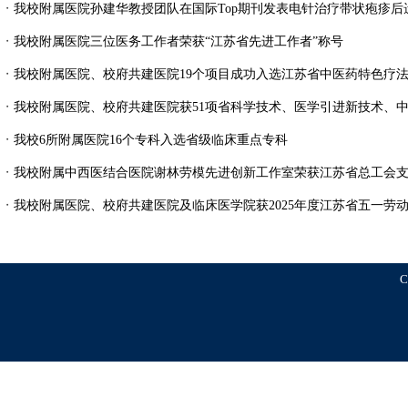
・
我校附属医院孙建华教授团队在国际Top期刊发表电针治疗带状疱疹后遗神
・
我校附属医院三位医务工作者荣获“江苏省先进工作者”称号
・
我校附属医院、校府共建医院19个项目成功入选江苏省中医药特色疗
・
我校附属医院、校府共建医院获51项省科学技术、医学引进新技术、中医
・
我校6所附属医院16个专科入选省级临床重点专科
・
我校附属中西医结合医院谢林劳模先进创新工作室荣获江苏省总工会支持
・
我校附属医院、校府共建医院及临床医学院获2025年度江苏省五一劳动奖
C