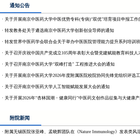
通知公告
・
关于开展南京中医药大学中医优势专科(专病)“双优”培育项目申报工作
・
转发教务处关于遴选南京中医药大学创新创业导师的通知
・
转发世界中医药学会联合会关于举办中医医院管理能力提升系列培训
・
关于召开庆祝中国共产党成立105周年表彰大会暨党建赋能教育科技人才一
・
关于召开南京中医药大学“双峰打造” 工程推进大会的通知
・
关于开展南京中医药大学2026年度附属医院校院协同先锋党组织评选
・
关于召开南京中医药大学人工智能赋能发展大会的通知
・
关于开展2026年“杏林国潮・健康同行”中医药文创作品征集与大健康产品
附院新闻
・
附属无锡医院张亚峰、孟晓辉团队在《Nature Immunology》发表类风湿